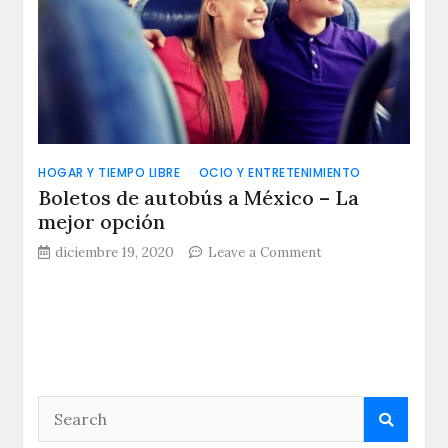
HOGAR Y TIEMPO LIBRE
OCIO Y ENTRETENIMIENTO
Boletos de autobús a México – La
mejor opción
on
diciembre 19, 2020
Leave a Comment
Boletos
de
autobús
a
México
–
La
mejor
opción