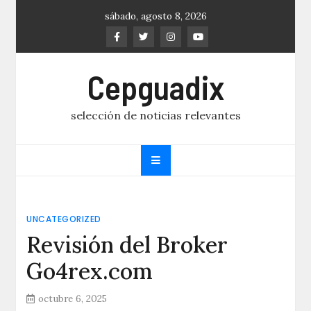
Skip
sábado, agosto 8, 2026
to
content
Cepguadix
selección de noticias relevantes
UNCATEGORIZED
Revisión del Broker
Go4rex.com
octubre 6, 2025